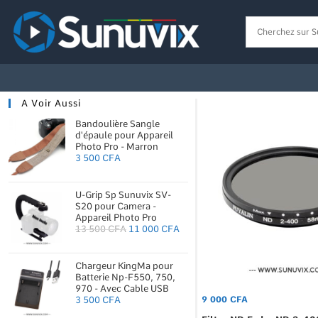
A Voir Aussi
Bandoulière Sangle
d'épaule pour Appareil
Photo Pro - Marron
3 500
CFA
U-Grip Sp Sunuvix SV-
S20 pour Camera -
Appareil Photo Pro
13 500
CFA
11 000
CFA
Chargeur KingMa pour
Batterie Np-F550, 750,
970 - Avec Cable USB
3 500
CFA
9 000
CFA