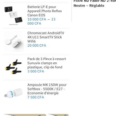
Filtre ND Fader ND 2-40
Neutre – Réglable
Batterie LP-E pour
Appareil Photo Reflex
Canon EOS
10 000
CFA
–
13
000
CFA
Chromecast AndroidTV
4K U11 SmartTV Stick
Wifi6
20 000
CFA
Pack de 3 Pince à ressort
Sunuvix clamps en
plastique, clip de fond
3 000
CFA
Ampoule MK 150W pour
Softbox - 5500K / E27 -
Economie d'énergie
7 500
CFA